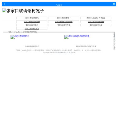
产品展示
张家口玻璃钢格栅板
张家口玻璃钢树篦子
张家口污水处理厂专用盖板
张家口养殖场专用格栅
张家口光伏电站专用格栅
张家口洗车房专用格栅
张家口玻璃钢标桩
张家口玻璃钢井盖
张家口玻璃钢水箱
张家口玻璃钢化粪池
首页
>>
产品展示
>>
张家口玻璃钢树篦子
法
律
声
明
本
网
站
部
分
内
张家口玻璃钢树箅子
张家口河北洗车房玻璃钢格栅
容
来
源
于网络，如有侵权请告知！我们立即删除；本网站严格遵循国家相关法律法规规定，如有不当之处，请告知！我们立即删除。
copyright @枣强宇阔玻璃钢有限公司 版权所有